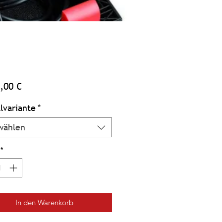
Preis
,00 €
lvariante
*
wählen
*
In den Warenkorb