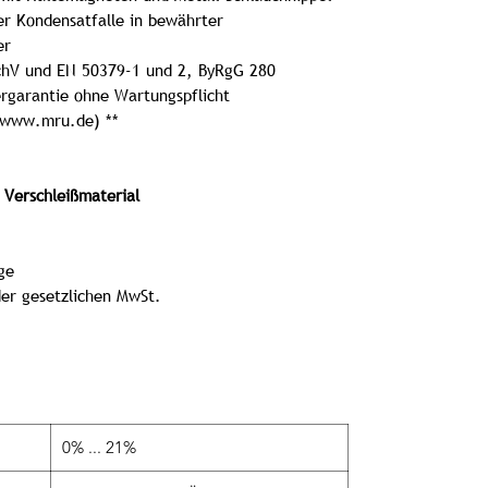
er Kondensatfalle in bewährter
er
SchV und EN 50379-1 und 2, ByRgG 280
ergarantie ohne Wartungspflicht
 www.mru.de) **
Verschleißmaterial
ge
 der gesetzlichen MwSt.
0% ... 21%