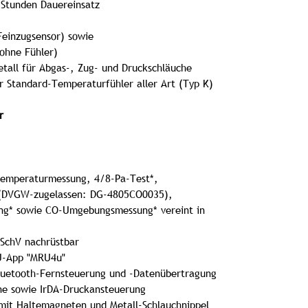
 Stunden Dauereinsatz
Feinzugsensor) sowie
ohne Fühler)
etall für Abgas-, Zug- und Druckschläuche
 Standard-Temperaturfühler aller Art (Typ K)
r
emperaturmessung, 4/8-Pa-Test*,
* (DVGW-zugelassen: DG-4805CO0035),
ng* sowie CO-Umgebungsmessung* vereint in
SchV nachrüstbar
U-App "MRU4u"
Bluetooth-Fernsteuerung und -Datenübertragung
ne sowie IrDA-Druckansteuerung
mit Haltemagneten und Metall-Schlauchnippel