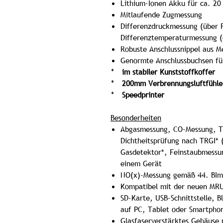
Lithium-Ionen Akku für ca. 20
Mitlaufende Zugmessung
Differenzdruckmessung (über 
Differenztemperaturmessung (
Robuste Anschlussnippel aus M
Genormte Anschlussbuchsen für
° im stabiler Kunststoffkoffer
° 200mm Verbrennungsluftfühle
° Speedprinter
Besonderheiten
Abgasmessung, CO-Messung, T
Dichtheitsprüfung nach TRGI
Gasdetektor*, Feinstaubmessu
einem Gerät
NO(x)-Messung gemäß 44. BIm
Kompatibel mit der neuen MR
SD-Karte, USB-Schnittstelle, 
auf PC, Tablet oder Smartpho
Glasfaserverstärktes Gehäuse 