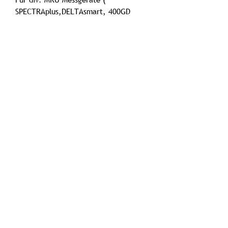
SPECTRAplus,DELTAsmart, 400GD
u.s.w.)
- Versand: 5 - 10 Werktage
- Die Preise verstehen sich zzgl. der
gesetzlichen MwSt.
Habben-Messtechnik UG
(haftungsbeschränkt)
info@habben-messtechnik.de
Tel.:
04934 91320
Fax:
04934 913218
Mühlenloog 33
26529 Upgant-Schott