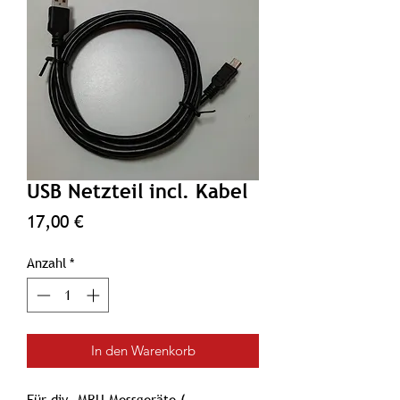
USB Netzteil incl. Kabel
Preis
17,00 €
Anzahl
*
In den Warenkorb
Für div. MRU Messgeräte (